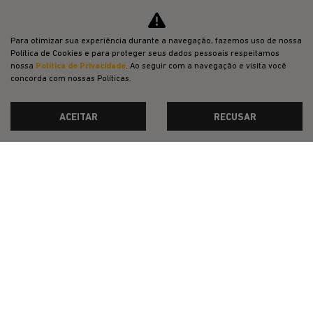
VENDAS DIRETAS
JEEP ACESSÍVEL
Para otimizar sua experiência durante a navegação, fazemos uso de nossa
Política de Cookies e para proteger seus dados pessoais respeitamos
SOLUÇÕES FINANCEIRAS
nossa
Política de Privacidade
. Ao seguir com a navegação e visita você
concorda com nossas Políticas.
SEMINOVOS
PÓS-VENDAS
ACEITAR
RECUSAR
INSTITUCIONAL
COMPARATIVO
Desacelere. Seu bem maior é a vida.