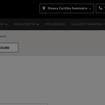
Divesa Curitiba Seminário
VOS
VENDAS DIRETAS
JEEP ACESSÍVEL
SOLUÇÕES FINANCEIRAS
mento
EGURO