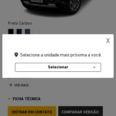
Preto Carbon
X
Ar-condicionado digital dual zone
Central multimídia de 10,1"
Selecione a unidade mais próxima a você.
Para-sol Iluminado
Porta-luvas iluminado
Selecionar
Quadro de instrumentos de alta resolução TFT de 7",
personalizável
VER MAIS
FICHA TÉCNICA
ENTRAR EM CONTATO
COMPARAR VERSÃO