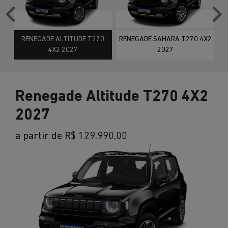
Anterior
P
RENEGADE ALTITUDE T270
RENEGADE SAHARA T270 4X2
4X2 2027
2027
Renegade Altitude T270 4X2
2027
a partir de R$ 129.990,00