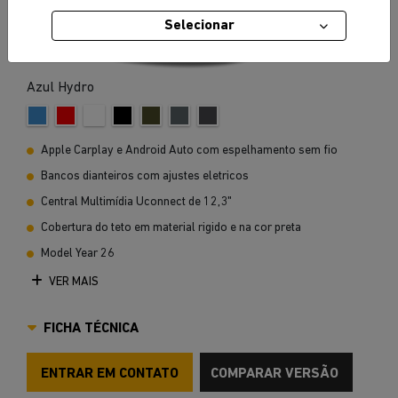
Selecionar
Azul Hydro
Apple Carplay e Android Auto com espelhamento sem fio
Bancos dianteiros com ajustes eletricos
Central Multimídia Uconnect de 12,3"
Cobertura do teto em material rigido e na cor preta
Model Year 26
VER MAIS
FICHA TÉCNICA
ENTRAR EM CONTATO
COMPARAR VERSÃO