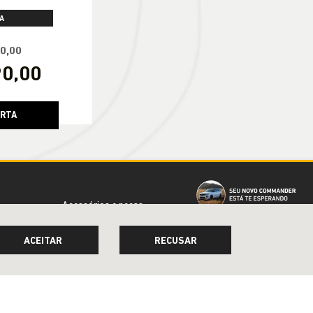
A
90,00
90,00
ERTA
Acessórios e peças
Institucional
ACEITAR
RECUSAR
Quem somos
Contato
Trabalhe conosco
Agende um test-drive