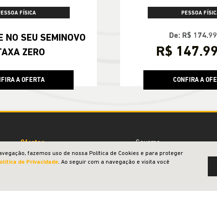
PESSOA FÍSICA
PESSOA FÍSIC
De: R$ 174.9
OVO
R$ 147.9
TAXA ZERO
FIRA A OFERTA
CONFIRA A OF
Ofertas
Governo
avegação, fazemos uso de nossa Política de Cookies e para proteger
Novos
Locadora
olítica de Privacidade
. Ao seguir com a navegação e visita você
Renegade
Taxista e Motorista de App
Compass
Jeep Acessível
Commander
Soluções financeiras
Wrangler
Simulador de Financiamento