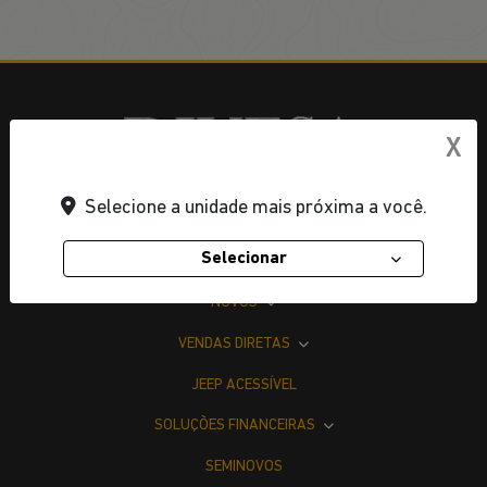
X
Selecione a unidade mais próxima a você.
Selecionar
OFERTAS
NOVOS
VENDAS DIRETAS
JEEP ACESSÍVEL
SOLUÇÕES FINANCEIRAS
SEMINOVOS