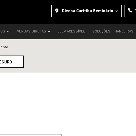
Divesa Curitiba Seminário
VOS
VENDAS DIRETAS
JEEP ACESSÍVEL
SOLUÇÕES FINANCEIRAS
mento
EGURO