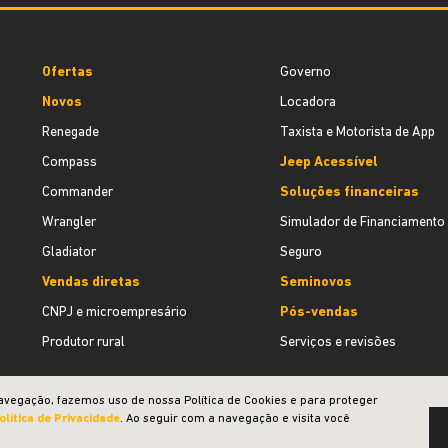
Ofertas
Governo
Novos
Locadora
Renegade
Taxista e Motorista de App
Compass
Jeep Acessível
Commander
Soluções financeiras
Wrangler
Simulador de Financiamento
Gladiator
Seguro
Vendas diretas
Seminovos
CNPJ e microempresário
Pós-vendas
Produtor rural
Serviços e revisões
avegação, fazemos uso de nossa Política de Cookies e para proteger
olítica de Privacidade
. Ao seguir com a navegação e visita você