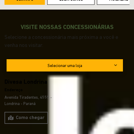
VISITE NOSSAS CONCESSIONÁRIAS
Selecione a concessionária mais próxima a você e
venha nos visitar.
Selecionar uma loja
Divesa Londrina
Endereço
Avenida Tiradentes, 4555 -
Londrina - Paraná
Como chegar