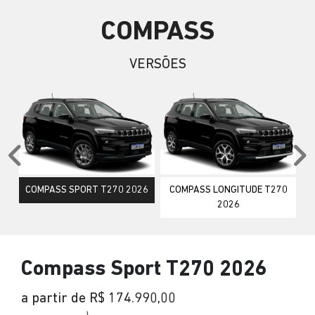
COMPASS
VERSÕES
Anterior
P
COMPASS SPORT T270 2026
COMPASS LONGITUDE T270
2026
Compass Sport T270 2026
a partir de R$ 174.990,00